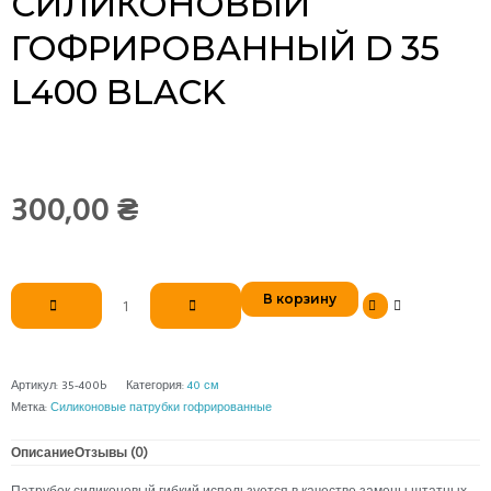
СИЛИКОНОВЫЙ
ГОФРИРОВАННЫЙ D 35
L400 BLACK
300,00
₴
Количество
В корзину
товара
Патрубок
силиконовый
гофрированный
Артикул:
35-400b
Категория:
40 см
d
Метка:
Силиконовые патрубки гофрированные
35
L400
Описание
Отзывы (0)
black
Патрубок силиконовый гибкий используется в качестве замены штатных