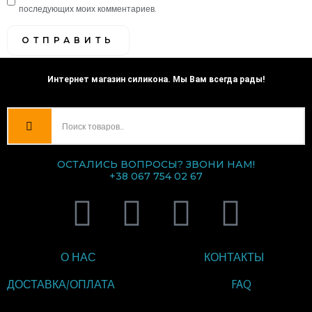
последующих моих комментариев.
Интернет магазин силикона. Мы Вам всегда рады!
ОСТАЛИСЬ ВОПРОСЫ? ЗВОНИ НАМ!
+38 067 754 02 67
V
T
I
F
i
e
n
a
О НАС
КОНТАКТЫ
b
l
s
c
ДОСТАВКА/ОПЛАТА
FAQ
e
e
t
e