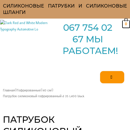
Перейти
СИЛИКОНОВЫЕ ПАТРУБКИ И СИЛИКОНОВЫЕ
к
ШЛАНГИ
содержимому
0
067 754 02
67 МЫ
РАБОТАЕМ!
Главная
Гофрированные
40 см
Патрубок силиконовый гофрированный d 35 L400 black
ПАТРУБОК