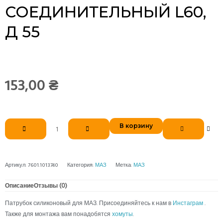
СОЕДИНИТЕЛЬНЫЙ L60,
Д 55
153,00
₴
Количество
В корзину
товара
Патрубок
силиконовый
МАЗ
Артикул:
7601.1013740
Категория:
МАЗ
Метка:
МАЗ
соединительный
L60,
Описание
Отзывы (0)
д
Патрубок силиконовый для МАЗ. Присоединяйтесь к нам в
Инстаграм
.
55
Также для монтажа вам понадобятся
хомуты
.