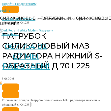
Перейти к содержимому
pipeline
СИЛИКОНОВЫЕ ПАТРУБКИ И СИЛИКОНОВЫЕ
Главная
Комплекты
МАЗ
Патрубок силиконовый МАЗ радиатора нижний S-
образный д 70 L225
ШЛАНГИ
ПАТРУБОК
СИЛИКОНОВЫЙ МАЗ
067 754 02
РАДИАТОРА НИЖНИЙ S-
67 МЫ
ОБРАЗНЫЙ Д 70 L225
РАБОТАЕМ!
570,00
₴
0
Количество товара Патрубок силиконовый МАЗ радиатора нижний S-
образный д 70 L225