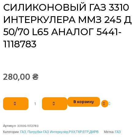
СИЛИКОНОВЫЙ ГАЗ 3310
ИНТЕРКУЛЕРА ММЗ 245 Д
50/70 L65 АНАЛОГ 5441-
1118783
280,00
₴
Количество
В корзину
товара
Патрубок
силиконовый
ГАЗ
Артикул:
33106-1172783
3310
Категории:
ГАЗ
,
Патрубки ГАЗ Интеркулер,РХХ,ТКР,ЕГР,ДМРВ
Метка:
ГАЗ