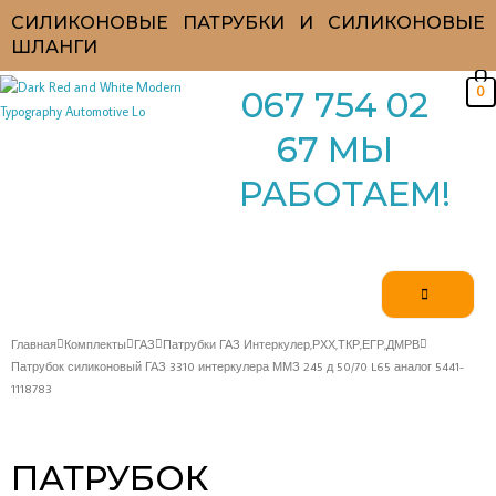
Перейти
СИЛИКОНОВЫЕ ПАТРУБКИ И СИЛИКОНОВЫЕ
к
ШЛАНГИ
содержимому
0
067 754 02
67 МЫ
РАБОТАЕМ!
Главная
Комплекты
ГАЗ
Патрубки ГАЗ Интеркулер,РХХ,ТКР,ЕГР,ДМРВ
Патрубок силиконовый ГАЗ 3310 интеркулера ММЗ 245 д 50/70 L65 аналог 5441-
1118783
ПАТРУБОК