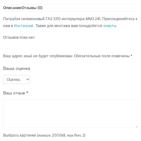
интеркулера
ММЗ
Описание
Отзывы (0)
245
Патрубок силиконовый ГАЗ 3310 интеркулера ММЗ 245. Присоединяйтесь к
д
нам в
Инстаграм
. Также для монтажа вам понадобятся
хомуты
.
50/70
L65
Отзывов пока нет.
аналог
5441-
1118783
Ваш адрес email не будет опубликован.
Обязательные поля помечены
*
Ваша оценка
Ваш отзыв
*
Выбрать картинки (maxsize: 2000kB, max files: 2)