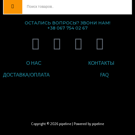
ОСТАЛИСЬ ВОПРОСЫ? ЗВОНИ НАМ!
+38 067 754 02 67
V
T
I
F
i
e
n
a
О НАС
КОНТАКТЫ
b
l
s
c
ДОСТАВКА/ОПЛАТА
FAQ
e
e
t
e
ВВЕДИТЕ ТЕКСТ
r
g
a
b
ЗАГОЛОВКА
r
g
o
Copyright © 2026 pipeline | Powered by pipeline
a
r
o