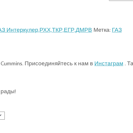
АЗ Интеркулер,РХХ,ТКР,ЕГР,ДМРВ
Метка:
ГАЗ
 Cummins. Присоединяйтесь к нам в
Инстаграм
. Т
 рады!