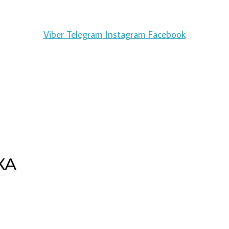
Viber
Telegram
Instagram
Facebook
КА
Copyright © 2026 pipeline | Powered by pipeline