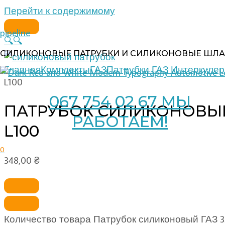
Перейти к содержимому
pipeline
🔍
🔍
СИЛИКОНОВЫЕ ПАТРУБКИ И СИЛИКОНОВЫЕ ШЛА
Главная
Комплекты
ГАЗ
Патрубки ГАЗ Интеркуле
L100
067 754 02 67 МЫ
ПАТРУБОК СИЛИКОНОВЫЙ Г
РАБОТАЕМ!
L100
0
348,00
₴
Количество товара Патрубок силиконовый ГАЗ 331