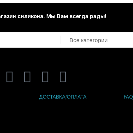
газин силикона. Мы Вам всегда рады!
V
T
I
F
i
e
n
a
ДОСТАВКА/ОПЛАТА
FAQ
b
l
s
c
КА
e
e
t
e