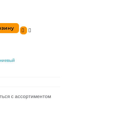
рзину
иниевый
ться с ассортиментом