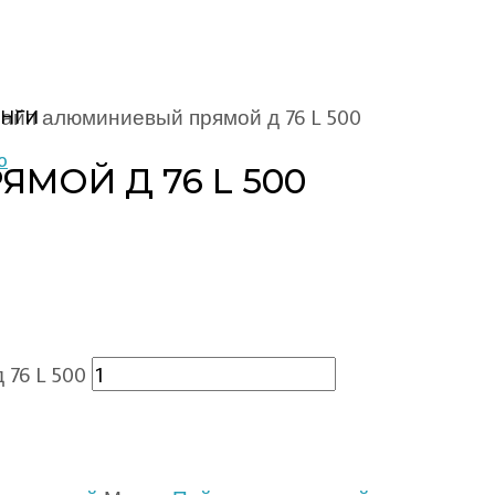
айп алюминиевый прямой д 76 L 500
НГИ
МОЙ Д 76 L 500
76 L 500