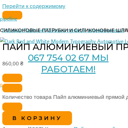
Перейти к содержимому
pipeline
Главная
Пайпинг
Пайпинг прямой алюминиевый
П
СИЛИКОНОВЫЕ ПАТРУБКИ И СИЛИКОНОВЫЕ ШЛА
ПАЙП АЛЮМИНИЕВЫЙ ПРЯ
067 754 02 67 МЫ
860,00
₴
РАБОТАЕМ!
0
Количество товара Пайп алюминиевый прямой д 
В КОРЗИНУ