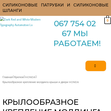
Перейти
СИЛИКОНОВЫЕ ПАТРУБКИ И СИЛИКОНОВЫЕ
к
ШЛАНГИ
содержимому
0
067 754 02
67 МЫ
РАБОТАЕМ!
Главная
Крепеж
HONDA
Крылообразное крепление молдинга крыши и двери HONDA
КРЫЛООБРАЗНОЕ