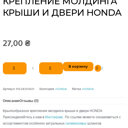
КРЕПЛЕНИЕ МОЛДИНГА
КРЫШИ И ДВЕРИ HONDA
27,00
₴
Количество
В корзину
товара
Крылообразное
крепление
молдинга
Артикул:
91528S01A01
Категория:
HONDA
Метка:
HONDA
крыши
и
Описание
Отзывы (0)
двери
Крылообразное крепление молдинга крыши и двери HONDA.
HONDA
Присоединяйтесь к нам в
Инстаграм
. По ссылке можете ознакомиться с
ассортиментом особенно актуальных
силиконовых
шлангов.