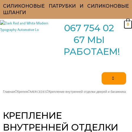
Перейти
СИЛИКОНОВЫЕ ПАТРУБКИ И СИЛИКОНОВЫЕ
к
ШЛАНГИ
содержимому
0
067 754 02
67 МЫ
РАБОТАЕМ!
Главная
Крепеж
MERCEDES
Крепление внутренней отделки дверей и багажника
КРЕПЛЕНИЕ
ВНУТРЕННЕЙ ОТДЕЛКИ