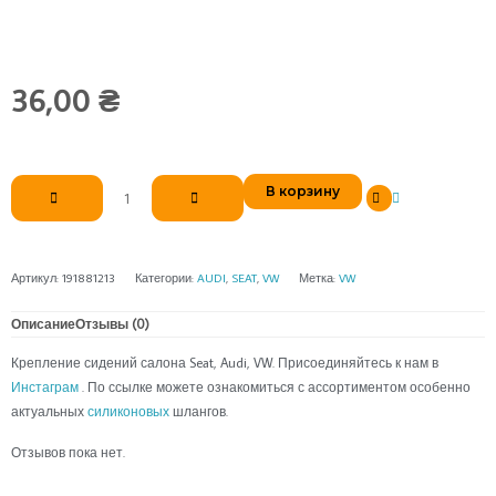
36,00
₴
Количество
В корзину
товара
Крепление
сидений
салона
Артикул:
191881213
Категории:
AUDI
,
SEAT
,
VW
Метка:
VW
Описание
Отзывы (0)
Крепление сидений салона Seat, Audi, VW. Присоединяйтесь к нам в
Инстаграм
. По ссылке можете ознакомиться с ассортиментом особенно
актуальных
силиконовых
шлангов.
Отзывов пока нет.