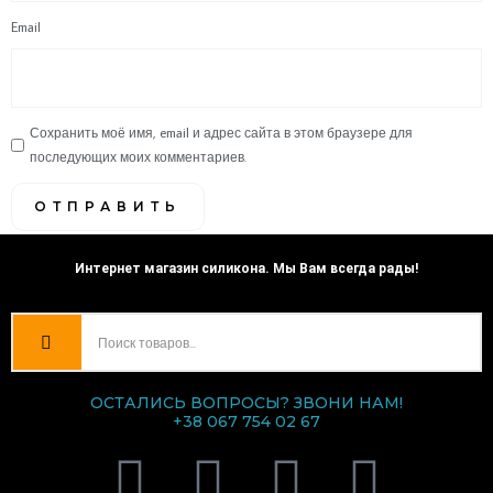
Email
Сохранить моё имя, email и адрес сайта в этом браузере для
последующих моих комментариев.
Интернет магазин силикона. Мы Вам всегда рады!
ОСТАЛИСЬ ВОПРОСЫ? ЗВОНИ НАМ!
+38 067 754 02 67
V
T
I
F