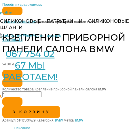
Перейти к содержимому
pipeline
СИЛИКОНОВЫЕ ПАТРУБКИ И СИЛИКОНОВЫЕ
Главная
Крепеж
BMW
Крепление приборной панели салона BMW
ШЛАНГИ
КРЕПЛЕНИЕ ПРИБОРНОЙ
ПАНЕЛИ САЛОНА BMW
067 754 02
67 МЫ
54,00
₴
РАБОТАЕМ!
Количество товара Крепление приборной панели салона BMW
0
В КОРЗИНУ
Артикул:
51417001629
Категория:
BMW
Метка:
BMW
Описание