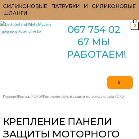
Перейти
СИЛИКОНОВЫЕ ПАТРУБКИ И СИЛИКОНОВЫЕ
к
ШЛАНГИ
содержимому
0
067 754 02
67 МЫ
РАБОТАЕМ!
Главная
Крепеж
FORD
Крепление панели защиты моторного отсека FORD
КРЕПЛЕНИЕ ПАНЕЛИ
ЗАЩИТЫ МОТОРНОГО