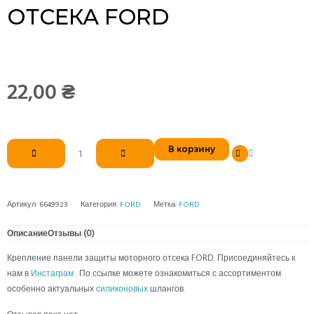
ОТСЕКА FORD
22,00
₴
Количество
В корзину
товара
Крепление
панели
защиты
Артикул:
6649923
Категория:
FORD
Метка:
FORD
моторного
отсека
Описание
Отзывы (0)
FORD
Крепление панели защиты моторного отсека FORD. Присоединяйтесь к
нам в
Инстаграм
. По ссылке можете ознакомиться с ассортиментом
особенно актуальных
силиконовых
шлангов.