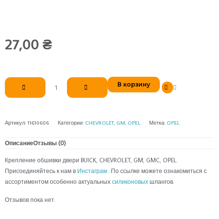
27,00
₴
Количество
В корзину
товара
Крепление
обшивки
двери
Артикул:
11610606
Категории:
CHEVROLET
,
GM
,
OPEL
Метка:
OPEL
Описание
Отзывы (0)
Крепление обшивки двери BUICK, CHEVROLET, GM, GMC, OPEL.
Присоединяйтесь к нам в
Инстаграм
. По ссылке можете ознакомиться с
ассортиментом особенно актуальных
силиконовых
шлангов.
Отзывов пока нет.