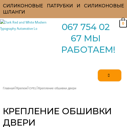
Перейти
СИЛИКОНОВЫЕ ПАТРУБКИ И СИЛИКОНОВЫЕ
к
ШЛАНГИ
содержимому
0
067 754 02
67 МЫ
РАБОТАЕМ!
Главная
Крепеж
OPEL
Крепление обшивки двери
КРЕПЛЕНИЕ ОБШИВКИ
ДВЕРИ