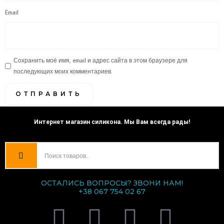
Email
Сохранить моё имя, email и адрес сайта в этом браузере для
последующих моих комментариев.
Интернет магазин силикона. Мы Вам всегда рады!
ОСТАЛИСЬ ВОПРОСЫ? ЗВОНИ НАМ!
+38 067 754 02 67
V
T
I
F