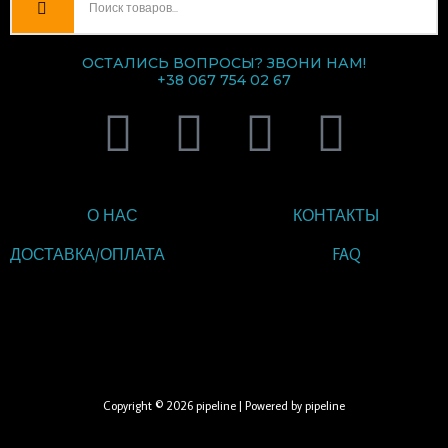
ОСТАЛИСЬ ВОПРОСЫ? ЗВОНИ НАМ!
+38 067 754 02 67
V
T
I
F
i
e
n
a
b
l
s
c
О НАС
КОНТАКТЫ
ДОСТАВКА/ОПЛАТА
FAQ
e
e
t
e
ВВЕДИТЕ ТЕКСТ
r
g
a
b
ЗАГОЛОВКА
r
g
o
Copyright © 2026 pipeline | Powered by pipeline
a
r
o