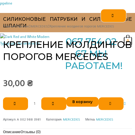
Перейти
pipeline
к
содержимому
СИЛИКОНОВЫЕ ПАТРУБКИ И СИЛИКОНОВЫЕ
ШЛАНГИ
Главная
Крепеж
MERCEDES
Крепление молдингов порогов MERCEDES
067 754 02
0
КРЕПЛЕНИЕ МОЛДИНГОВ
67 МЫ
ПОРОГОВ MERCEDES
РАБОТАЕМ!
30,00
₴
Количество
В корзину
товара
Крепление
Артикул:
A 002 988 3981
Категория:
MERCEDES
Метка:
MERCEDES
молдингов
порогов
Описание
Отзывы (0)
MERCEDES