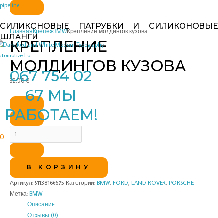
Перейти
Количество
pipeline
к
товара
СИЛИКОНОВЫЕ ПАТРУБКИ И СИЛИКОНОВЫЕ
содержимому
Крепление
Главная
Крепеж
BMW
Крепление молдингов кузова
ШЛАНГИ
молдингов
КРЕПЛЕНИЕ
кузова
МОЛДИНГОВ КУЗОВА
067 754 02
32,00
₴
67 МЫ
РАБОТАЕМ!
0
В КОРЗИНУ
Артикул:
51138166675
Категории:
BMW
,
FORD
,
LAND ROVER
,
PORSCHE
Метка:
BMW
Описание
Отзывы (0)