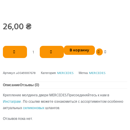
26,00
₴
Количество
В корзину
товара
Крепление
молдинга
двери
Артикул:
a0049887678
Категория:
MERCEDES
Метка:
MERCEDES
MERCEDES
Описание
Отзывы (0)
Крепление молдинга двери MERCEDES.Присоединяйтесь к нам в
Инстаграм
. По ссылке можете ознакомиться с ассортиментом особенно
актуальных
силиконовых
шлангов.
Отзывов пока нет.