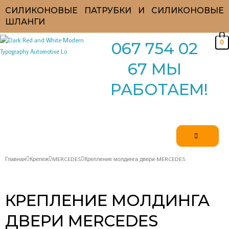
Перейти
СИЛИКОНОВЫЕ ПАТРУБКИ И СИЛИКОНОВЫЕ
к
ШЛАНГИ
содержимому
0
067 754 02
67 МЫ
РАБОТАЕМ!
Главная
Крепеж
MERCEDES
Крепление молдинга двери MERCEDES
КРЕПЛЕНИЕ МОЛДИНГА
ДВЕРИ MERCEDES