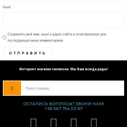
Email
Сохранить моё имя, email и адрес сайта в этом браузере для
последующих моих комментариев.
Интернет магазин силикона. Мы Вам всегда рады!
ОСТАЛИСЬ ВОПРОСЫ? ЗВОНИ НАМ!
+38 067 754 02 67
V
T
I
F