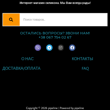
Интернет магазин силикона. Мы Вам всегда рады!
ОСТАЛИСЬ ВОПРОСЫ? ЗВОНИ НАМ!
+38 067 754 02 67
V
T
I
F
i
e
n
a
b
l
s
c
e
e
t
e
О НАС
КОНТАКТЫ
r
g
a
b
r
g
o
a
r
o
ДОСТАВКА/ОПЛАТА
FAQ
m
a
k
m
ВВЕДИТЕ ТЕКСТ
ЗАГОЛОВКА
Copyright © 2026 pipeline | Powered by pipeline