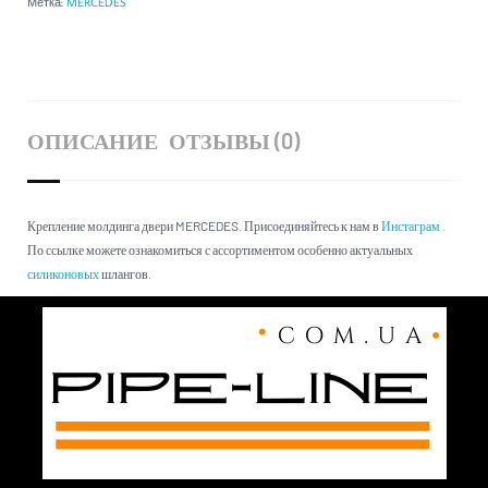
Метка:
MERCEDES
ОПИСАНИЕ
ОТЗЫВЫ (0)
Крепление молдинга двери MERCEDES. Присоединяйтесь к нам в
Инстаграм
.
По ссылке можете ознакомиться с ассортиментом особенно актуальных
силиконовых
шлангов.