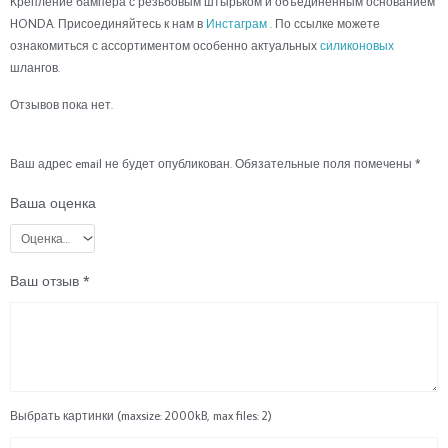
Крепление бампера с резьбовым штырьком и объединенным основанием
объединенным
HONDA. Присоединяйтесь к нам в
Инстаграм
. По ссылке можете
основанием
ознакомиться с ассортиментом особенно актуальных
силиконовых
шлангов.
Отзывов пока нет.
Ваш адрес email не будет опубликован.
Обязательные поля помечены
*
Ваша оценка
Ваш отзыв
*
Выбрать картинки (maxsize: 2000kB, max files: 2)