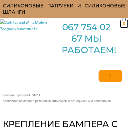
Перейти
СИЛИКОНОВЫЕ ПАТРУБКИ И СИЛИКОНОВЫЕ
к
ШЛАНГИ
содержимому
0
067 754 02
67 МЫ
РАБОТАЕМ!
Главная
Крепеж
HONDA
Крепление бампера с резьбовым штырьком и объединенным основанием
КРЕПЛЕНИЕ БАМПЕРА С