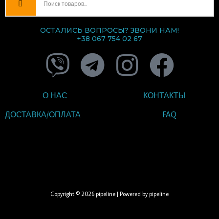
ОСТАЛИСЬ ВОПРОСЫ? ЗВОНИ НАМ!
+38 067 754 02 67
V
T
I
F
i
e
n
a
О НАС
КОНТАКТЫ
b
l
s
c
ДОСТАВКА/ОПЛАТА
FAQ
e
e
t
e
ВВЕДИТЕ ТЕКСТ
r
g
a
b
ЗАГОЛОВКА
r
g
o
Copyright © 2026 pipeline | Powered by pipeline
a
r
o