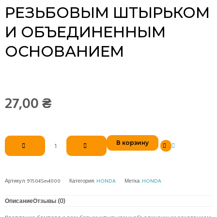
РЕЗЬБОВЫМ ШТЫРЬКОМ
И ОБЪЕДИНЕННЫМ
ОСНОВАНИЕМ
27,00
₴
Количество
В корзину
товара
Крепление
бампера
с
Артикул:
91504Sm4000
Категория:
HONDA
Метка:
HONDA
резьбовым
штырьком
Описание
Отзывы (0)
и