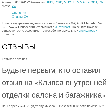
Артикул:
2D0867597
Категорий:
AUDI
,
FORD
,
MERCEDES
,
SEAT
,
SKODA
,
VW
Метка:
VW
Описание
Отзывы (0)
Клипса внутренней отделки салона и багажника VW, Audi, Mersedez, Seat,
Ford, Skoda. Присоединяйтесь к нам в
Инстаграм
. По ссылке можете
ознакомиться с ассортиментом особенно актуальных
силиконовых
шлангов.
ОТЗЫВЫ
Отзывов пока нет.
Будьте первым, кто оставил
отзыв на «Клипса внутренней
отделки салона и багажника»
Ваш адрес email не будет опубликован.
Обязательные поля помечены
*