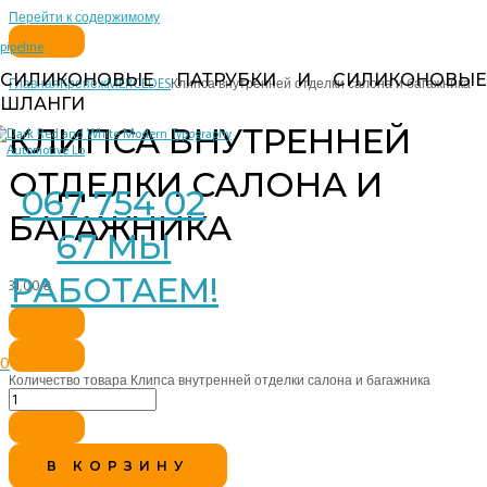
Перейти к содержимому
pipeline
СИЛИКОНОВЫЕ ПАТРУБКИ И СИЛИКОНОВЫЕ
Главная
Крепеж
MERCEDES
Клипса внутренней отделки салона и багажника
ШЛАНГИ
КЛИПСА ВНУТРЕННЕЙ
ОТДЕЛКИ САЛОНА И
067 754 02
БАГАЖНИКА
67 МЫ
РАБОТАЕМ!
31,00
₴
0
Количество товара Клипса внутренней отделки салона и багажника
В КОРЗИНУ