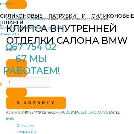
Перейти
Количество
pipeline
к
товара
СИЛИКОНОВЫЕ ПАТРУБКИ И СИЛИКОНОВЫЕ
содержимому
Клипса
Главная
Крепеж
VW
Клипса внутренней отделки салона BMW
ШЛАНГИ
внутренней
КЛИПСА ВНУТРЕННЕЙ
отделки
салона
ОТДЕЛКИ САЛОНА BMW
BMW
067 754 02
6,00
₴
67 МЫ
РАБОТАЕМ!
0
В КОРЗИНУ
Артикул:
51481884779
Категорий:
AUDI
,
BMW
,
SEAT
,
SKODA
,
VW
Метка:
BMW
Описание
Отзывы (0)