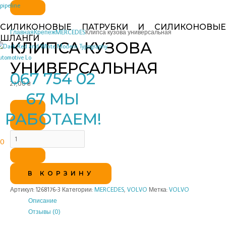
Перейти
Количество
pipeline
к
товара
СИЛИКОНОВЫЕ ПАТРУБКИ И СИЛИКОНОВЫЕ
содержимому
Клипса
Главная
Крепеж
MERCEDES
Клипса кузова универсальная
ШЛАНГИ
кузова
КЛИПСА КУЗОВА
универсальная
УНИВЕРСАЛЬНАЯ
067 754 02
27,00
₴
67 МЫ
РАБОТАЕМ!
0
В КОРЗИНУ
Артикул:
1268176-3
Категории:
MERCEDES
,
VOLVO
Метка:
VOLVO
Описание
Отзывы (0)