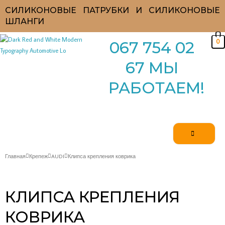
Перейти
СИЛИКОНОВЫЕ ПАТРУБКИ И СИЛИКОНОВЫЕ
к
ШЛАНГИ
содержимому
0
067 754 02
67 МЫ
РАБОТАЕМ!
Главная
Крепеж
AUDI
Клипса крепления коврика
КЛИПСА КРЕПЛЕНИЯ
КОВРИКА