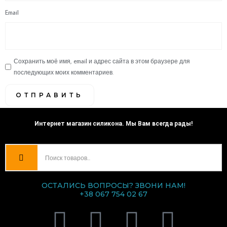
Email
Сохранить моё имя, email и адрес сайта в этом браузере для
последующих моих комментариев.
Интернет магазин силикона. Мы Вам всегда рады!
ОСТАЛИСЬ ВОПРОСЫ? ЗВОНИ НАМ!
+38 067 754 02 67
V
T
I
F