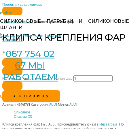
Перейти к содержимому
pipeline
СИЛИКОНОВЫЕ ПАТРУБКИ И СИЛИКОНОВЫЕ
Главная
Крепеж
AUDI
Клипса крепления фар
ШЛАНГИ
КЛИПСА КРЕПЛЕНИЯ ФАР
067 754 02
74,00
₴
67 МЫ
РАБОТАЕМ!
Количество товара Клипса крепления фар
0
В КОРЗИНУ
Артикул:
46461781
Категория:
AUDI
Метка:
AUDI
Описание
Отзывы (0)
Клипса крепления фар Fiat, Audi. Присоединяйтесь к нам в
Инстаграм
. По
ссылке можете ознакомиться с ассортиментом особенно актуальных