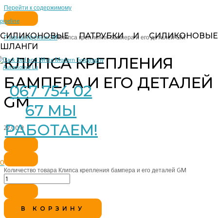
Перейти к содержимому
pipeline
СИЛИКОНОВЫЕ ПАТРУБКИ И СИЛИКОНОВЫЕ
Главная
Крепеж
GM
Клипса крепления бампера и его деталей GM
ШЛАНГИ
КЛИПСА КРЕПЛЕНИЯ
БАМПЕРА И ЕГО ДЕТАЛЕЙ
067 754 02
GM
67 МЫ
РАБОТАЕМ!
27,00
₴
0
Количество товара Клипса крепления бампера и его деталей GM
В КОРЗИНУ