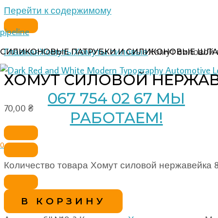
Перейти к содержимому
pipeline
Главная
Хомуты
Хомуты силовые
Хомут силовой 
СИЛИКОНОВЫЕ ПАТРУБКИ И СИЛИКОНОВЫЕ ШЛА
ХОМУТ СИЛОВОЙ НЕРЖАВ
067 754 02 67 МЫ
70,00
₴
РАБОТАЕМ!
0
Количество товара Хомут силовой нержавейка 8
В КОРЗИНУ