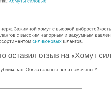
тка:
Хомуты силовые
 нерж. Зажимной хомут с высокой вибростойкост
шлангов с высоким напорным и вакуумным давлен
ассортиментом
силиконовых
шлангов.
то оставил отзыв на «Хомут си
публикован.
Обязательные поля помечены
*