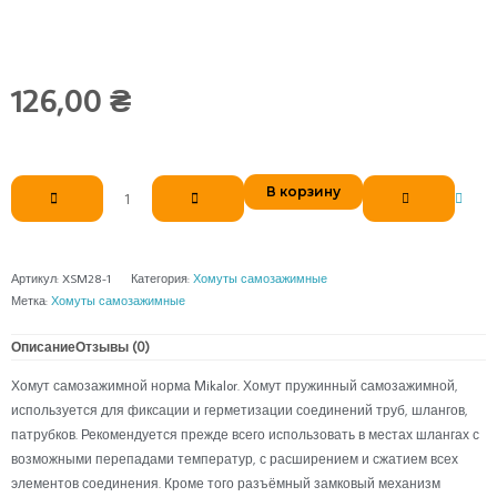
126,00
₴
Количество
В корзину
товара
Хомут
самозажимной
50
Артикул:
XSM28-1
Категория:
Хомуты самозажимные
Mikalor
Метка:
Хомуты самозажимные
Описание
Отзывы (0)
Хомут самозажимной норма Mikalor. Хомут пружинный самозажимной,
используется для фиксации и герметизации соединений труб, шлангов,
патрубков. Рекомендуется прежде всего использовать в местах шлангах с
возможными перепадами температур, с расширением и сжатием всех
элементов соединения. Кроме того разъёмный замковый механизм