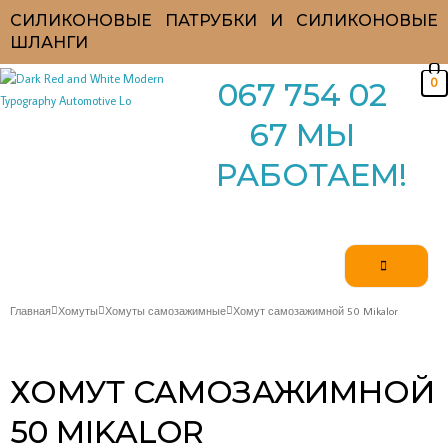
Перейти
СИЛИКОНОВЫЕ ПАТРУБКИ И СИЛИКОНОВЫЕ
к
ШЛАНГИ
содержимому
0
067 754 02
67 МЫ
РАБОТАЕМ!
Главная
Хомуты
Хомуты самозажимные
Хомут самозажимной 50 Mikalor
ХОМУТ САМОЗАЖИМНОЙ
50 MIKALOR