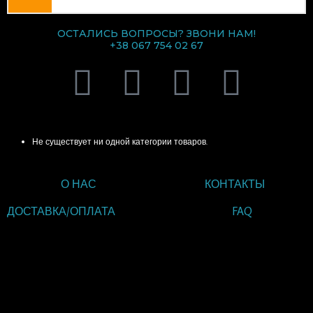
ОСТАЛИСЬ ВОПРОСЫ? ЗВОНИ НАМ!
+38 067 754 02 67
V
T
I
F
i
e
n
a
КАТЕГОРИИ ТОВАРОВ
b
l
s
c
Не существует ни одной категории товаров.
e
e
t
e
О НАС
КОНТАКТЫ
r
g
a
b
ДОСТАВКА/ОПЛАТА
FAQ
r
g
o
ВВЕДИТЕ ТЕКСТ
ЗАГОЛОВКА
a
r
o