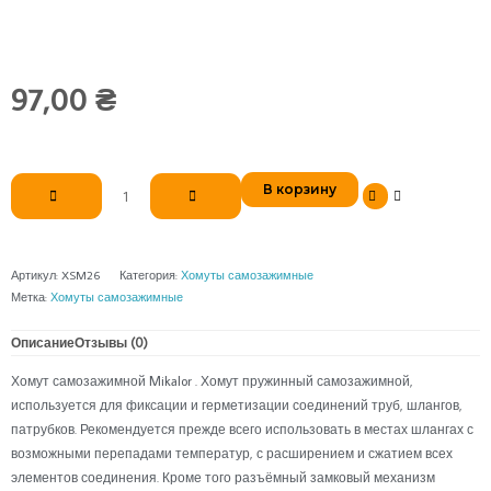
97,00
₴
Количество
В корзину
товара
Хомут
самозажимной
47
Артикул:
XSM26
Категория:
Хомуты самозажимные
Mikalor
Метка:
Хомуты самозажимные
Описание
Отзывы (0)
Хомут самозажимной Mikalor . Хомут пружинный самозажимной,
используется для фиксации и герметизации соединений труб, шлангов,
патрубков. Рекомендуется прежде всего использовать в местах шлангах с
возможными перепадами температур, с расширением и сжатием всех
элементов соединения. Кроме того разъёмный замковый механизм