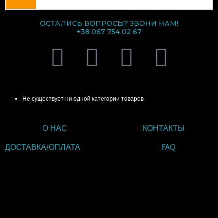
ОСТАЛИСЬ ВОПРОСЫ? ЗВОНИ НАМ!
+38 067 754 02 67
V
T
I
F
i
e
n
a
КАТЕГОРИИ ТОВАРОВ
b
l
s
c
Не существует ни одной категории товаров.
e
e
t
e
О НАС
КОНТАКТЫ
r
g
a
b
ДОСТАВКА/ОПЛАТА
FAQ
r
g
o
ВВЕДИТЕ ТЕКСТ
ЗАГОЛОВКА
a
r
o