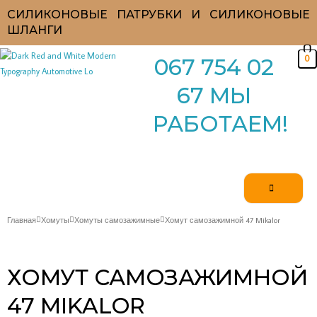
Перейти
СИЛИКОНОВЫЕ ПАТРУБКИ И СИЛИКОНОВЫЕ
к
ШЛАНГИ
содержимому
0
067 754 02
67 МЫ
РАБОТАЕМ!
Главная
Хомуты
Хомуты самозажимные
Хомут самозажимной 47 Mikalor
ХОМУТ САМОЗАЖИМНОЙ
47 MIKALOR