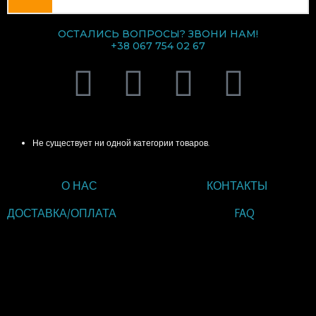
ОСТАЛИСЬ ВОПРОСЫ? ЗВОНИ НАМ!
+38 067 754 02 67
V
T
I
F
i
e
n
a
КАТЕГОРИИ ТОВАРОВ
b
l
s
c
Не существует ни одной категории товаров.
e
e
t
e
О НАС
КОНТАКТЫ
r
g
a
b
ДОСТАВКА/ОПЛАТА
FAQ
r
g
o
ВВЕДИТЕ ТЕКСТ
ЗАГОЛОВКА
a
r
o