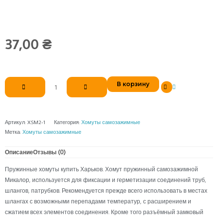
37,00
₴
Количество
В корзину
товара
Хомут
самозажимной
14
Артикул:
XSM2-1
Категория:
Хомуты самозажимные
Mikalor
Метка:
Хомуты самозажимные
Описание
Отзывы (0)
Пружинные хомуты купить Харьков. Хомут пружинный самозажимной
Микалор, используется для фиксации и герметизации соединений труб,
шлангов, патрубков. Рекомендуется прежде всего использовать в местах
шлангах с возможными перепадами температур, с расширением и
сжатием всех элементов соединения. Кроме того разъёмный замковый