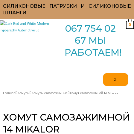
Перейти
СИЛИКОНОВЫЕ ПАТРУБКИ И СИЛИКОНОВЫЕ
к
ШЛАНГИ
содержимому
0
067 754 02
67 МЫ
РАБОТАЕМ!
Главная
Хомуты
Хомуты самозажимные
Хомут самозажимной 14 Mikalor
ХОМУТ САМОЗАЖИМНОЙ
14 MIKALOR