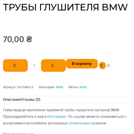
ТРУБЫ ГЛУШИТЕЛЯ BMW
70,00
₴
Количество
В корзину
товара
Гайка
медная
крепления
Артикул:
11621744323
Категория:
BMW
Метка:
BMW
приемной
трубы
Описание
Отзывы (0)
глушителя
Гайка медная крепления приемной трубы глушителя (штанов) BMW.
BMW
Присоединяйтесь к нам в
Инстаграм
. По ссылке можете ознакомиться с
ассортиментом особенно актуальных
силиконовых
шлангов.