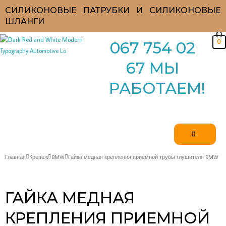
Перейти
СИЛИКОНОВЫЕ ПАТРУБКИ И СИЛИКОНОВЫЕ
к
ШЛАНГИ
содержимому
0
067 754 02
67 МЫ
РАБОТАЕМ!
Главная
Крепеж
BMW
Гайка медная крепления приемной трубы глушителя BMW
ГАЙКА МЕДНАЯ
КРЕПЛЕНИЯ ПРИЕМНОЙ