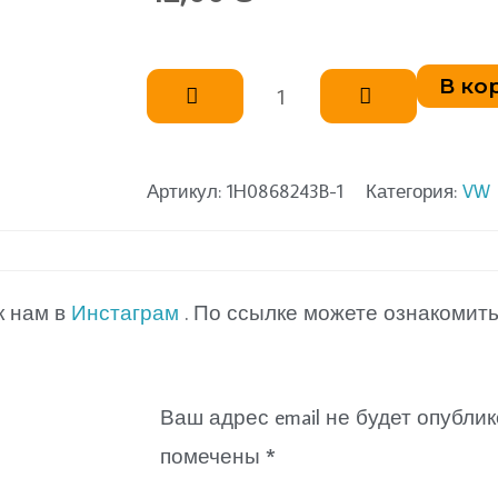
Количество
В ко
товара
Фиксатор
обшивки
Артикул:
1H0868243B-1
Категория:
VW
двери
VW
к нам в
Инстаграм
. По ссылке можете ознакомит
Ваш адрес email не будет опублик
помечены
*