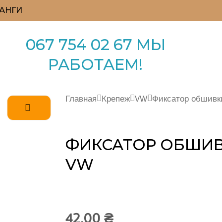
АНГИ
067 754 02 67 МЫ
РАБОТАЕМ!
Главная
Крепеж
VW
Фиксатор обшивк
ФИКСАТОР ОБШИВ
VW
42,00
₴