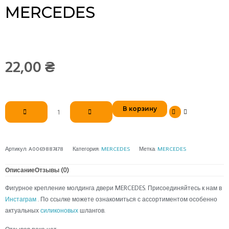
MERCEDES
22,00
₴
Количество
В корзину
товара
Фигурное
крепление
молдинга
Артикул:
A0069887478
Категория:
MERCEDES
Метка:
MERCEDES
двери
MERCEDES
Описание
Отзывы (0)
Фигурное крепление молдинга двери MERCEDES. Присоединяйтесь к нам в
Инстаграм
. По ссылке можете ознакомиться с ассортиментом особенно
актуальных
силиконовых
шлангов.