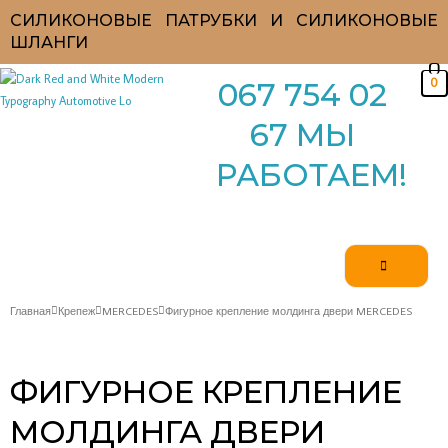
Перейти
СИЛИКОНОВЫЕ ПАТРУБКИ И СИЛИКОНОВЫЕ
к
ШЛАНГИ
содержимому
0
067 754 02
67 МЫ
РАБОТАЕМ!
Главная
Крепеж
MERCEDES
Фигурное крепление молдинга двери MERCEDES
ФИГУРНОЕ КРЕПЛЕНИЕ
МОЛДИНГА ДВЕРИ