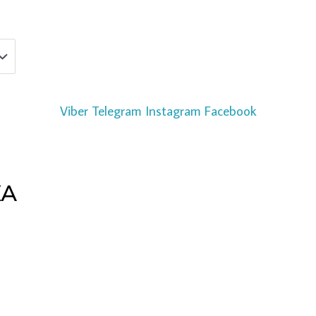
Viber
Telegram
Instagram
Facebook
КА
Copyright © 2026 pipeline | Powered by pipeline