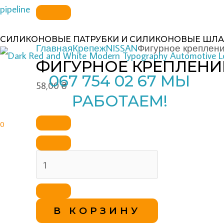
Перейти
Количество
pipeline
к
товара
СИЛИКОНОВЫЕ ПАТРУБКИ И СИЛИКОНОВЫЕ ШЛА
содержимому
Фигурное
Главная
Крепеж
NISSAN
Фигурное креплени
крепление
ФИГУРНОЕ КРЕПЛЕНИ
067 754 02 67 МЫ
бампера
58,00
₴
Nissan
РАБОТАЕМ!
0
В КОРЗИНУ