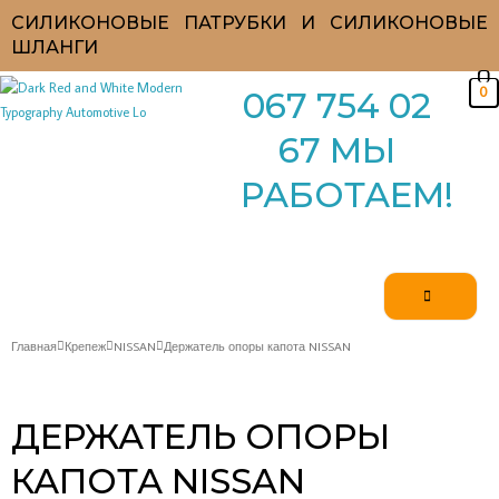
Перейти
СИЛИКОНОВЫЕ ПАТРУБКИ И СИЛИКОНОВЫЕ
к
ШЛАНГИ
содержимому
0
067 754 02
67 МЫ
РАБОТАЕМ!
Главная
Крепеж
NISSAN
Держатель опоры капота NISSAN
ДЕРЖАТЕЛЬ ОПОРЫ
КАПОТА NISSAN