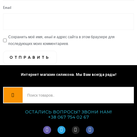
Email
Сохранить моё имя, email и адрес сайта в этом браузере для
последующих моих комментариев.
Интернет магазин силикона. Мы Вам всегда рады!
ОСТАЛИСЬ ВОПРОСЫ? ЗВОНИ НАМ!
+38 067 754 02 67
V
T
I
F
i
e
n
a
b
l
s
c