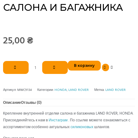
САЛОНА И БАГАЖНИКА
25,00
₴
Количество
В корзину
товара
Крепление
внутренней
отделки
Артикул:
MWC9134
Категории:
HONDA
,
LAND ROVER
Метка:
LAND ROVER
салона
и
Описание
Отзывы (0)
багажника
Крепление внутренней отделки салона и багажника LAND ROVER, HONDA.
Присоединяйтесь к нам в
Инстаграм
. По ссылке можете ознакомиться с
ассортиментом особенно актуальных
силиконовых
шлангов.