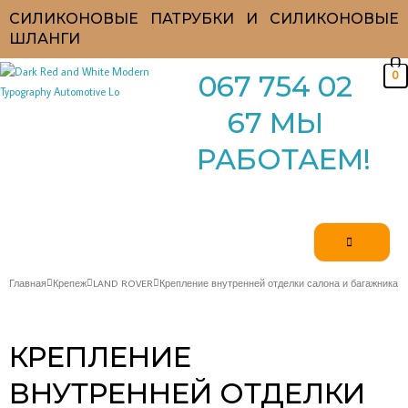
Перейти
СИЛИКОНОВЫЕ ПАТРУБКИ И СИЛИКОНОВЫЕ
к
ШЛАНГИ
содержимому
0
067 754 02
67 МЫ
РАБОТАЕМ!
Главная
Крепеж
LAND ROVER
Крепление внутренней отделки салона и багажника
КРЕПЛЕНИЕ
ВНУТРЕННЕЙ ОТДЕЛКИ