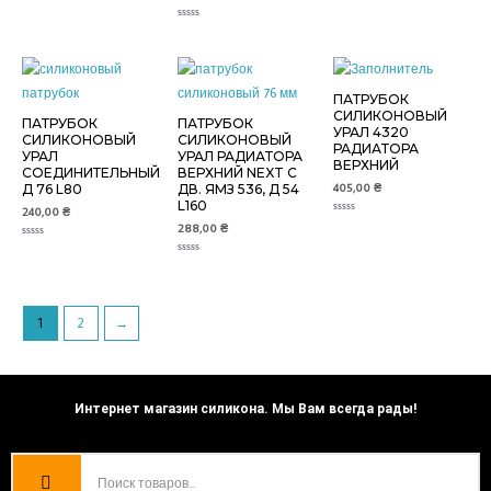
Оценка
из
0
5
из
Оценка
5
0
из
5
ПАТРУБОК
СИЛИКОНОВЫЙ
ПАТРУБОК
ПАТРУБОК
УРАЛ 4320
СИЛИКОНОВЫЙ
СИЛИКОНОВЫЙ
РАДИАТОРА
УРАЛ
УРАЛ РАДИАТОРА
ВЕРХНИЙ
СОЕДИНИТЕЛЬНЫЙ
ВЕРХНИЙ NEXT С
405,00
₴
Д 76 L80
ДВ. ЯМЗ 536, Д 54
L160
240,00
₴
Оценка
288,00
₴
0
из
Оценка
5
0
Оценка
из
0
5
из
5
1
2
→
Интернет магазин силикона. Мы Вам всегда рады!