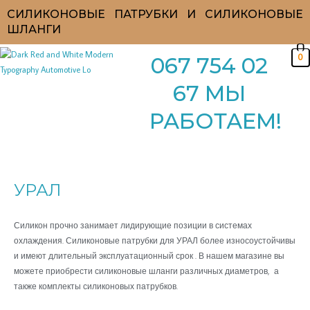
Перейти
СИЛИКОНОВЫЕ ПАТРУБКИ И СИЛИКОНОВЫЕ
к
ШЛАНГИ
содержимому
0
067 754 02
67 МЫ
РАБОТАЕМ!
Цены:
по
возрастанию
УРАЛ
Силикон прочно занимает лидирующие позиции в системах
охлаждения. Силиконовые патрубки для УРАЛ
более износоустойчивы
и имеют длительный эксплуатационный срок .
В нашем магазине вы
можете приобрести силиконовые шланги различных диаметров, а
также комплекты силиконовых патрубков.