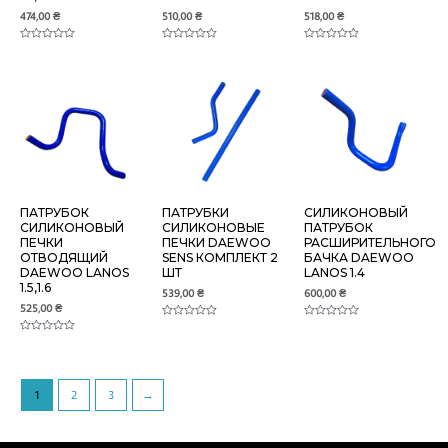
474,00
₴
510,00
₴
518,00
₴
Оценка
Оценка
Оценка
0
0
0
из
из
из
5
5
5
ПАТРУБОК
ПАТРУБКИ
СИЛИКОНОВЫЙ
СИЛИКОНОВЫЙ
СИЛИКОНОВЫЕ
ПАТРУБОК
ПЕЧКИ
ПЕЧКИ DAEWOO
РАСШИРИТЕЛЬНОГО
ОТВОДЯЩИЙ
SENS КОМПЛЕКТ 2
БАЧКА DAEWOO
DAEWOO LANOS
ШТ
LANOS 1.4
1.5,1.6
539,00
₴
600,00
₴
525,00
₴
Оценка
Оценка
0
0
Оценка
из
из
0
5
5
из
5
1
2
3
→