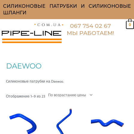
Перейти
СИЛИКОНОВЫЕ ПАТРУБКИ И СИЛИКОНОВЫЕ
к
ШЛАНГИ
содержимому
0
067 754 02 67
МЫ РАБОТАЕМ!
Цены:
по
возрастанию
DAEWOO
Cиликоновые патрубки на Daewoo.
Отображение 1–9 из 23