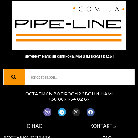
Интернет магазин силикона. Мы Вам всегда рады!
ОСТАЛИСЬ ВОПРОСЫ? ЗВОНИ НАМ!
+38 067 754 02 67
V
T
I
F
i
e
n
a
b
l
s
c
e
e
t
e
О НАС
КОНТАКТЫ
r
g
a
b
r
g
o
a
r
o