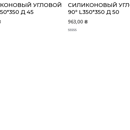
КОНОВЫЙ УГЛОВОЙ
СИЛИКОНОВЫЙ УГ
350*350 Д 45
90° L350*350 Д 50
₴
963,00
₴
Оценка
0
из
5