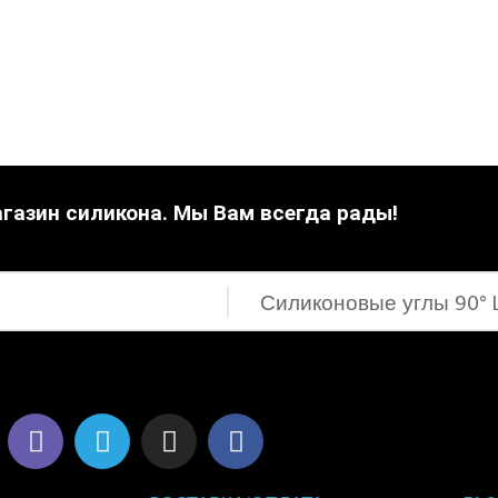
газин силикона. Мы Вам всегда рады!
V
T
I
F
i
e
n
a
b
l
s
c