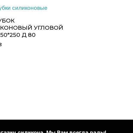
УБОК
КОНОВЫЙ УГЛОВОЙ
250*250 Д 80
₴
газин силикона. Мы Вам всегда рады!