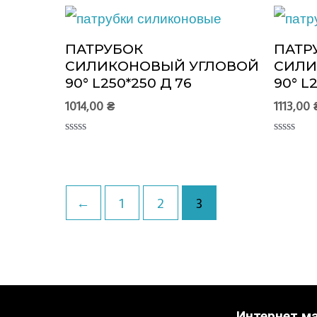
ПАТРУБОК
ПАТР
СИЛИКОНОВЫЙ УГЛОВОЙ
СИЛИ
90° L250*250 Д 76
90° L
1014,00
₴
1113,00
Оценка
Оценка
0
0
из
из
5
5
←
1
2
3
Интернет ма