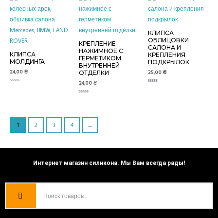
КЛИПСА
ОБЛИЦОВКИ
КРЕПЛЕНИЕ
САЛОНА И
НАЖИМНОЕ С
КЛИПСА
КРЕПЛЕНИЯ
ГЕРМЕТИКОМ
МОЛДИНГА
ПОДКРЫЛОК
ВНУТРЕННЕЙ
24,00
₴
25,00
₴
ОТДЕЛКИ
24,00
₴
Оценка
Оценка
0
0
из
из
Оценка
5
5
0
из
5
1
2
3
4
→
Интернет магазин силикона. Мы Вам всегда рады!