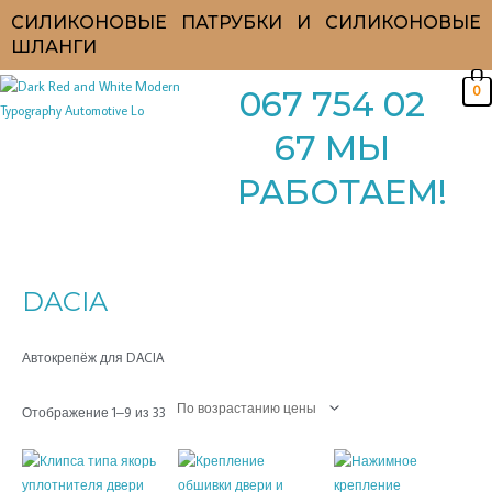
Перейти
СИЛИКОНОВЫЕ ПАТРУБКИ И СИЛИКОНОВЫЕ
к
ШЛАНГИ
содержимому
0
067 754 02
67 МЫ
РАБОТАЕМ!
Цены:
по
возрастанию
DACIA
Автокрепёж для DACIA
Отображение 1–9 из 33